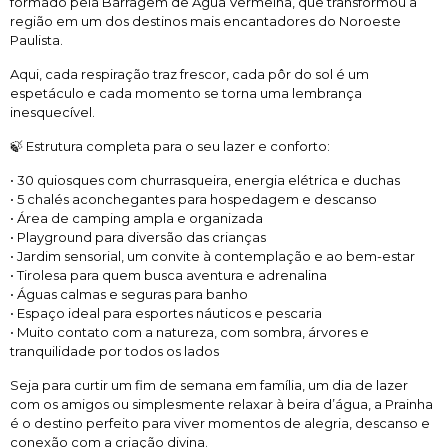
formado pela Barragem de Água Vermelha, que transformou a
região em um dos destinos mais encantadores do Noroeste
Paulista.
Aqui, cada respiração traz frescor, cada pôr do sol é um
espetáculo e cada momento se torna uma lembrança
inesquecível.
🍃 Estrutura completa para o seu lazer e conforto:
• 30 quiosques com churrasqueira, energia elétrica e duchas
• 5 chalés aconchegantes para hospedagem e descanso
• Área de camping ampla e organizada
• Playground para diversão das crianças
• Jardim sensorial, um convite à contemplação e ao bem-estar
• Tirolesa para quem busca aventura e adrenalina
• Águas calmas e seguras para banho
• Espaço ideal para esportes náuticos e pescaria
• Muito contato com a natureza, com sombra, árvores e
tranquilidade por todos os lados
Seja para curtir um fim de semana em família, um dia de lazer
com os amigos ou simplesmente relaxar à beira d’água, a Prainha
é o destino perfeito para viver momentos de alegria, descanso e
conexão com a criação divina.